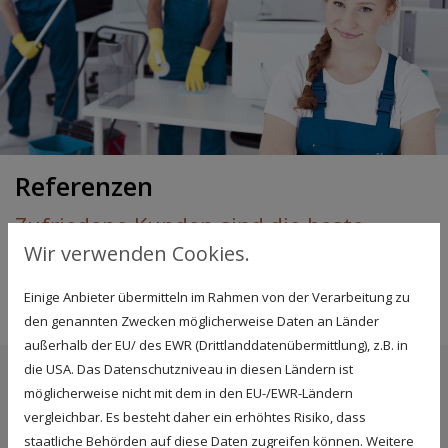
Referenzen
Zufriedene Kunden sind die beste
Werbung
Wir verwenden Cookies.
Hier finden Sie einen Auszug aus unserer
Einige Anbieter übermitteln im Rahmen von der Verarbeitung zu
Kundenliste:
den genannten Zwecken möglicherweise Daten an Länder
außerhalb der EU/ des EWR (Drittlanddatenübermittlung), z.B. in
die USA. Das Datenschutzniveau in diesen Ländern ist
Arbeiterwohlfahrt KITA Pastor-Sander-Bogen
möglicherweise nicht mit dem in den EU-/EWR-Ländern
Autohaus Krack GmbH
vergleichbar. Es besteht daher ein erhöhtes Risiko, dass
Autohaus Nippon GmbH
staatliche Behörden auf diese Daten zugreifen können. Weitere