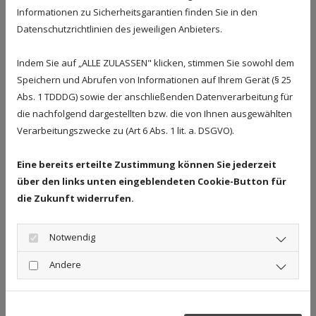
Informationen zu Sicherheitsgarantien finden Sie in den
D + T Immobilien
Datenschutzrichtlinien des jeweiligen Anbieters.
Daume GmbH Duderstadt
Indem Sie auf „ALLE ZULASSEN" klicken, stimmen Sie sowohl dem
Deutscher Gewerkschaftsbund
Speichern und Abrufen von Informationen auf Ihrem Gerät (§ 25
ecowo GmbH
Abs. 1 TDDDG) sowie der anschließenden Datenverarbeitung für
Foltis, Dr. Richard, Rechtsanwalt
die nachfolgend dargestellten bzw. die von Ihnen ausgewählten
Verarbeitungszwecke zu (Art 6 Abs. 1 lit. a. DSGVO).
GEBAU Vermögen GmbH
Geburtshaus Göttingen
Eine bereits erteilte Zustimmung können Sie jederzeit
über den links unten eingeblendeten Cookie-Button für
Göttinger Entsorgungsbetriebe
die Zukunft widerrufen.
Göttinger Hausverwaltung
Hesse Transporte GmbH
Notwendig
Huss Immobilien
Andere
Krapp & Thewes Bauunternehmen
Krieg + Fischer Ingenieure